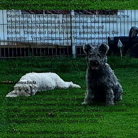
Zustimmung des Anbieters oder jeweiligen
Rechteinhabers. Dies gilt insbesondere für Vervielfältigung,
Bearbeitung, Übersetzung, Einspeicherung, Verarbeitung bzw.
Wiedergabe von Inhalten in Datenbanken oder anderen
elektronischen Medien und Systemen. Inhalte und
Rechte Dritter sind dabei als solche gekennzeichnet. Die
unerlaubte Vervielfältigung oder Weitergabe einzelner Inhalte
oder kompletter Seiten ist nicht gestattet und strafbar.
Lediglich die Herstellung von
Kopien und Downloads für den persönlichen, privaten und
nicht kommerziellen Gebrauch ist erlaubt.
Die Darstellung dieser Website in fremden Frames ist nur mit
schriftlicher Erlaubnis zulässig.
4.Datenschutz
Durch den Besuch der Website des Anbieters können
Informationen über den Zugriff (Datum, Uhrzeit, betrachtete
Seite) gespeichert werden. Diese Daten gehören nicht zu
den personenbezogenen Daten, sondern sind anonymisiert. Sie
werden ausschließlich zu statistischen Zwecken ausgewertet.
Eine Weitergabe an Dritte, zu kommerziellen oder
nichtkommerziellen Zwecken, findet nicht statt.
Diese Website benutzt Google Analytics, einen
Webanalysedienst der Google Inc. ("Google"). Google