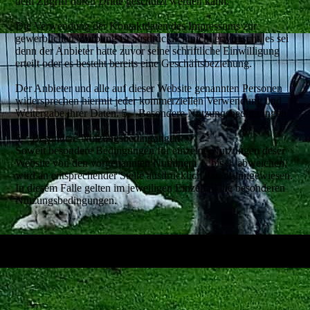
dem Zugriff durch Dritte geschützt werden kann.
Die Verwendung der Kontaktdaten des Impressums zur
gewerblichen Werbung ist ausdrücklich nicht erwünscht, es sei
denn der Anbieter hatte zuvor seine schriftliche Einwilligung
erteilt oder es besteht bereits eine Geschäftsbeziehung.
Der Anbieter und alle auf dieser Website genannten Personen
widersprechen hiermit jeder kommerziellen Verwendung und
Weitergabe ihrer Daten. 5. Besondere Nutzungsbedingungen
5. Besondere Nutzungsbedingungen
Soweit besondere Bedingungen für einzelne Nutzungen deser
Website von den vorgenannten Nummern 1. bis 4. abweichen,
wird an entsprechender Stelle ausdrücklich darauf hingewiesen.
In diesem Falle gelten im jeweiligen Einzelfall die besonderen
Nutzungsbedingungen.