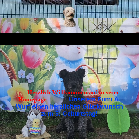
Herzlich Willkommen auf unserer
Homepage
Unserem Pumi A-
Wurf einen herzlichen Glückwunsch
zum 5. Geburtstag!