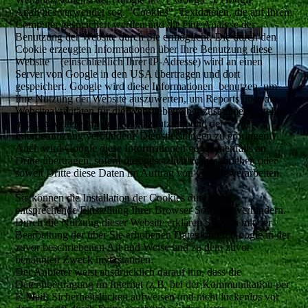
Analytics verwendet sog. "Cookies", Textdateien, die auf Ihrem
Computer gespeichert werden und die eine Analyse der
Benutzung der Website durch Sie ermöglicht. Die durch den
Cookie erzeugten Informationen über Ihre Benutzung diese
Website (einschließlich Ihrer IP-Adresse) wird an einen
Server von Google in den USA übertragen und dort
gespeichert. Google wird diese Informationen benutzen, um
Ihre Nutzung der Website auszuwerten, um Reports über die
Websiteaktivitäten für die Websitebetreiber zusammenzustellen
und um weitere mit der Websitenutzung und der
Internetnutzung verbundene Dienstleistungen zu erbringen.
Auch wird Google diese Informationen gegebenenfalls an
Dritte übertragen, sofern dies gesetzlich vorgeschrieben oder
soweit Dritte diese Daten im Auftrag von Google verarbeiten.
Sie können die Installation der Cookies durch eine
entsprechende Einstellung Ihrer Browser Software verhindern.
Durch die Nutzung dieser Website erklären Sie sich mit der
Bearbeitung der über Sie erhobenen Daten durch Google in der
zuvor beschriebenen Art und Weise und zu dem zuvor
benannten Zweck inverstanden.
Der Anbieter weist ausdrücklich darauf hin, dass die
Datenübertragung im Internet (z.B. bei der Kommunikation per
E-Mail) Sicherheitslücken aufweisen und nicht lückenlos vor