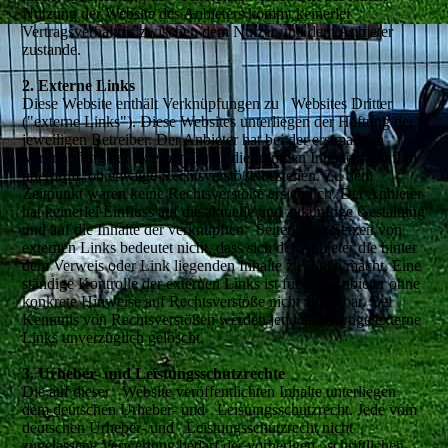
Nutzung der Website des Anbieters kommt keinerlei
Vertragsverhältnis zwischen dem Nutzer und dem Anbieter
zustande.
2. Externe Links
Diese Website enthält Verknüpfungen zu Websites Dritter
("externe Links"). Diese Websites unterliegen der Haftung der
jeweiligen Betreiber. Der Anbieter hat bei der erstmaligen
Verknüpfung der externen Links die fremden Inhalte daraufhin
überprüft, ob etwaige Rechtsverstöße bestehen. Zu dem
Zeitpunkt waren keine Rechtsverstöße ersichtlich. Der Anbieter
hat keinerlei Einfluss auf die aktuelle und zukünftige Gestaltung
und auf die Inhalte der verknüpften Seiten. Das Setzen von
externen Links bedeutet nicht, dass sich der Anbieter die hinter
dem Verweis oder Link liegenden Inhalte zu Eigen macht. Eine
ständige Kontrolle der externen Links ist für den Anbieter ohne
konkrete Hinweise auf Rechtsverstöße nicht zumutbar. Bei
Kenntnis von Rechtsverstößen werden jedoch derartige externe
Links unverzüglich gelöscht.
3. Urheber- und Leistungsschutzrechte
Die auf dieser Website veröffentlichten Inhalte unterliegen
dem deutschen Urheber- und Leistungsschutzrecht. Jede vom
deutschen Urheber- und Leistungsschutzrecht nicht
zugelassene Verwertung bedarf der vorherigen schriftlichen