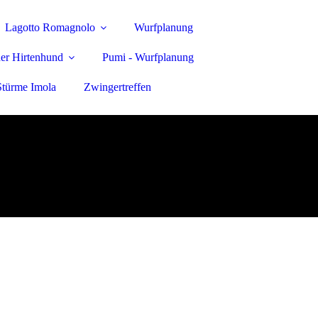
Lagotto Romagnolo
Wurfplanung
er Hirtenhund
Pumi - Wurfplanung
Stürme Imola
Zwingertreffen