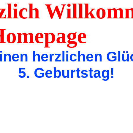
ich Willkomm
er Homepag
inen herzlichen G
5. Geburtstag!