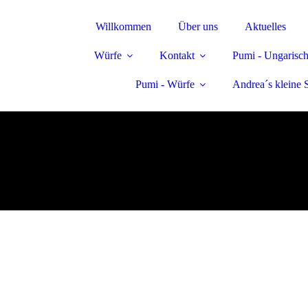
Willkommen
Über uns
Aktuelles
Würfe
Kontakt
Pumi - Ungarisch
Pumi - Würfe
Andrea´s kleine 