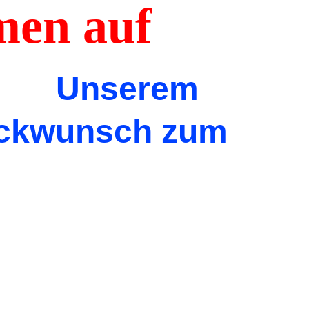
en auf
e
Unserem
lückwunsch zum