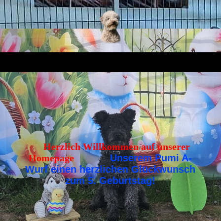
Herzlich Willkommen auf unserer
Homepage
Unserem Pumi A-
Wurf einen herzlichen Glückwunsch
zum 5. Geburtstag!