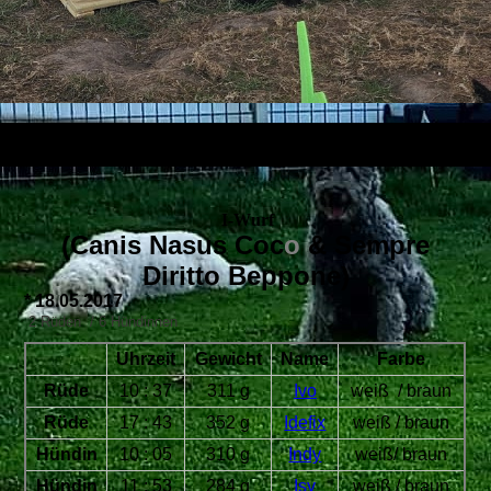
I-Wurf
(Canis Nasus Coc
o
&
Sempre
Diritto Beppone
)
* 18.05.2017
2 Rüden / 6 Hündinnen
Uhrzeit
Gewicht
Name
Farbe
Rüde
10 : 37
311 g
Ivo
weiß / braun
Rüde
17 : 43
352 g
Idefix
weiß / braun
Hündin
10 : 05
310 g
Indy
weiß/ braun
Hündin
11 : 53
284 g
Isy
weiß / braun