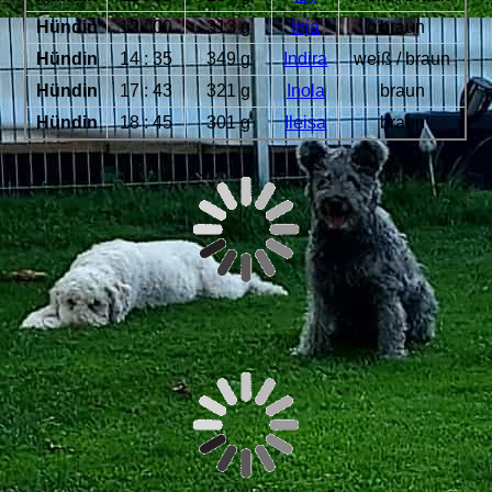
Hündin
12 : 00
313 g
Inja
braun
Hündin
14 : 35
349 g
Indira
weiß / braun
Hündin
17 : 43
321 g
Inola
braun
Hündin
18 : 45
301 g
Ileisa
braun